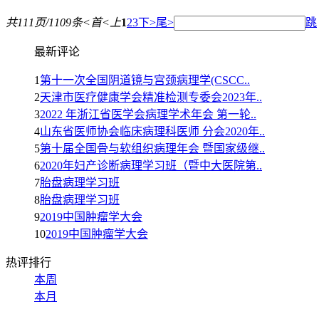
共111页/1109条
<
首
<
上
1
2
3
下
>
尾
>
跳
最新评论
1
第十一次全国阴道镜与宫颈病理学(CSCC..
2
天津市医疗健康学会精准检测专委会2023年..
3
2022 年浙江省医学会病理学术年会 第一轮..
4
山东省医师协会临床病理科医师 分会2020年..
5
第十届全国骨与软组织病理年会 暨国家级继..
6
2020年妇产诊断病理学习班（暨中大医院第..
7
胎盘病理学习班
8
胎盘病理学习班
9
2019中国肿瘤学大会
10
2019中国肿瘤学大会
热评排行
本周
本月