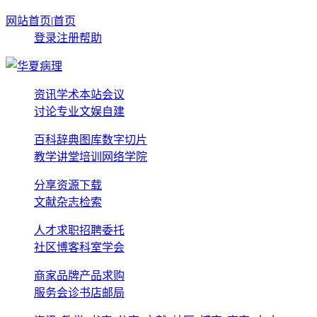
网站首页
|
首页
登录
注册
帮助
资讯
学术
本站
会议
讨论
专业
文娱
自建
百科
辞典
图库
数字切片
教学
讲堂
培训
网络学院
分享
资源
下载
文献
杂志
检索
人才
求职
招聘
委托
社区
博客
科室
学会
商家
品牌
产品
求购
服务
会诊
书店
邮局