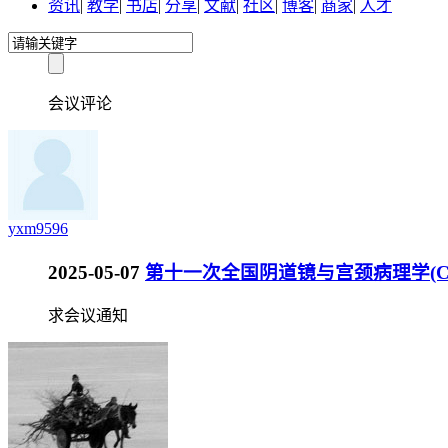
资讯
|
教学
|
书店
|
分享
|
文献
|
社区
|
博客
|
商家
|
人才
会议评论
yxm9596
2025-05-07
第十一次全国阴道镜与宫颈病理学(CSC
求会议通知